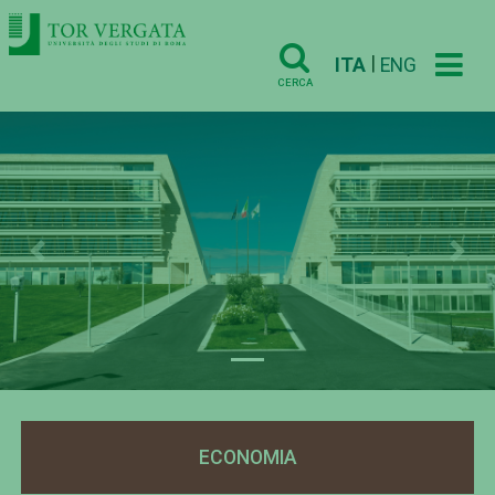
|
ITA
ENG
CERCA
Previous
Nex
ECONOMIA